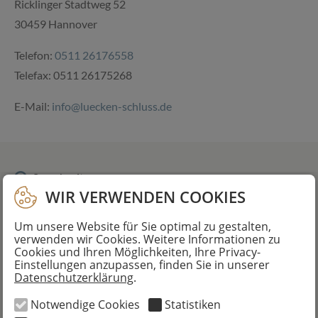
Ricklinger Stadtweg 52
30459 Hannover
Telefon:
0511 26176558
Telefax: 0511 26175268
E-Mail:
info@luecken-schluss.de
Sprechzeiten
WIR VERWENDEN COOKIES
Montag bis Donnerstag:
Um unsere Website für Sie optimal zu gestalten,
verwenden wir Cookies. Weitere Informationen zu
08.30 Uhr bis 12.00 Uhr
Cookies und Ihren Möglichkeiten, Ihre Privacy-
und
Einstellungen anzupassen, finden Sie in unserer
Datenschutzerklärung
.
13.00 Uhr bis 18.00 Uhr
Notwendige Cookies
Statistiken
Freitags bleibt unsere Praxis geschlossen