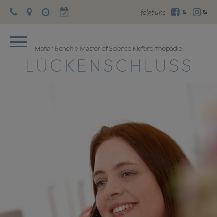
folgt uns
Praxis, Team & Philosophie
Dental Monitoring
News
Jobs & Karriere
Für Überweiser
FAQ
Umgang mit Spangen
SOS im Spangennotfall